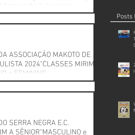
 Esportes de Mogi Guaçu, realizarão...
Posts
ULISTA 2024"CLASSES MIRIM A
NO e FEMININO
ANDE CAMPINAS juntamente com a Assciação
a 28 de abril de 2024 no Ginásio de...
DO SERRA NEGRA E.C.
IM A SÊNIOR"MASCULINO e