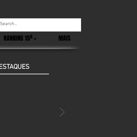
RANKING 15ª +
MAIS
ESTAQUES