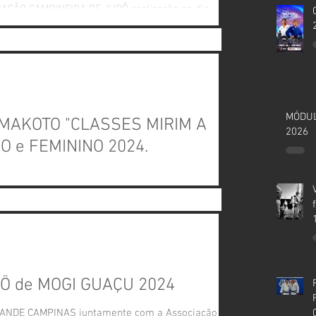
ÇÃO CAMPINEIRA DE JUDÔ realizarão no dia...
MÓDUL
 MAKOTO "CLASSES MIRIM A
2026
O e FEMININO 2024.
Judô Makoto realizarão no dia 09 de ...
DÔ de MOGI GUAÇU 2024
RANDE CAMPINAS juntamente com a Associação