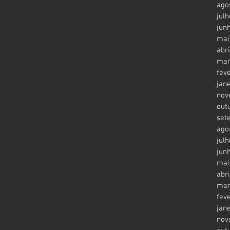
ago
jul
jun
mai
abr
mar
fev
jan
nov
out
set
ago
jul
jun
mai
abr
mar
fev
jan
nov