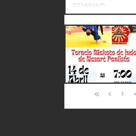
FEMININO.
A XV DELEGACIA REGIONAL- G
E.C, PREFEITURA MUNICIPAL DE S
3