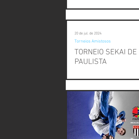
A XV DELEGACIA REGIONAL - G
JUDÔ juntamente com a PREFE
20 de jul. de 2024
Torneios Amistosos
TORNEIO SEKAI DE
PAULISTA
R E G U L A M E N T O A XV D
FEDERAÇÃO PAULISTA DE JUDÔ j