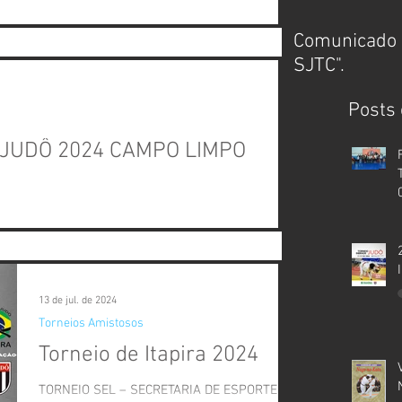
RANDE CAMPINAS DA FEDERAÇÃO PAULISTA DE
ITURA MUNICIPAL DE CAMPO LIMPO PAULISTA...
Comunicado 
SJTC".
Posts 
 JUDÔ 2024 CAMPO LIMPO
ELEGACIA REGIONAL - GRANDE CAMPINAS DA
untamente com a PREFEITURA MUNICIPAL DE...
13 de jul. de 2024
Torneios Amistosos
Torneio de Itapira 2024
TORNEIO SEL – SECRETARIA DE ESPORTES E