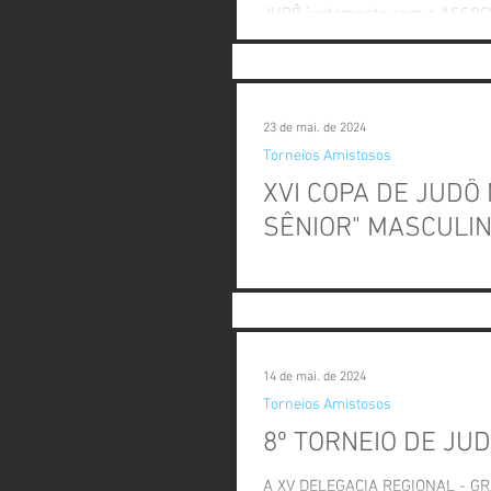
JUDÔ juntamente com a ASSOCIA
23 de mai. de 2024
Torneios Amistosos
XVI COPA DE JUDÔ
SÊNIOR" MASCULIN
A XV DELEGACIA REGIONAL - GRANDE CAMPINAS juntamente com a Associação de
14 de mai. de 2024
Torneios Amistosos
8º TORNEIO DE JU
A XV DELEGACIA REGIONAL - G