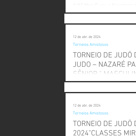
AJAS Mogi Guaçu e Secretaria de
12 de abr. de 2024
Torneios Amistosos
TORNEIO DE JUDÔ DA ASSOCIAÇÃO MAKOTO DE
JUDO – NAZARÉ PA
SÊNIOR " MASCULI
A XV DELEGACIA REGIONAL- GR
Makoto de Judô realizarão no di
12 de abr. de 2024
Torneios Amistosos
TORNEIO DE JUDÔ 
2024"CLASSES MIR