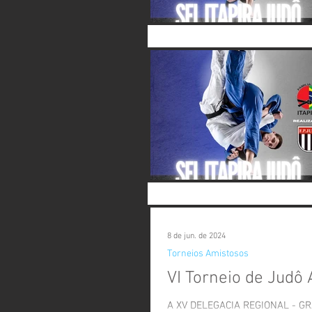
8 de jun. de 2024
Torneios Amistosos
VI Torneio de Judô
A XV DELEGACIA REGIONAL - G