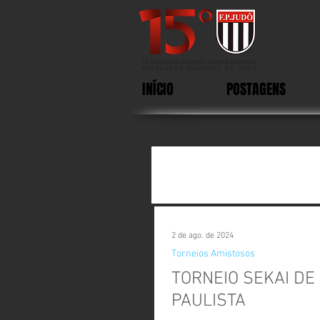
INÍCIO
POSTAGENS
2 de ago. de 2024
Torneios Amistosos
TORNEIO SEKAI DE
PAULISTA