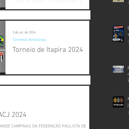
LAZER DE ITAPIRA "CLASSES MIRIM A
SÊNIOR " MASCULINO e FEMININO A XV
DELEGACIA REGIONAL- GRANDE...
3 de jul. de 2024
Torneios Amistosos
Torneio de Itapira 2024
 ACJ 2024
RANDE CAMPINAS DA FEDERAÇÃO PAULISTA DE