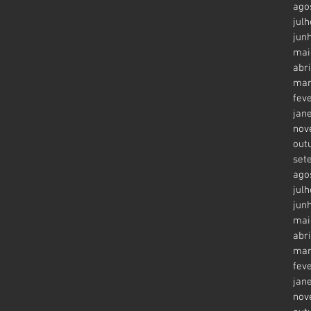
ago
jul
jun
mai
abr
mar
fev
jan
nov
out
set
ago
jul
jun
mai
abr
mar
fev
jan
nov