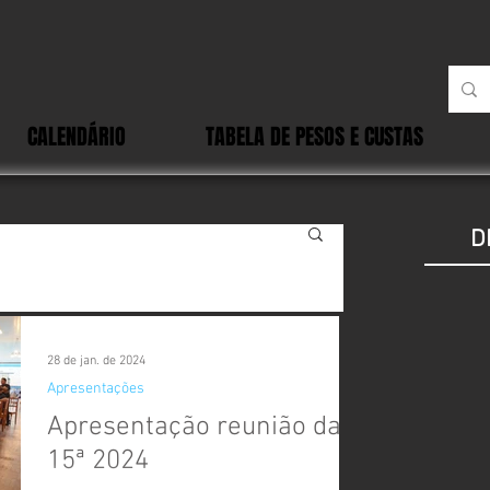
CALENDÁRIO
TABELA DE PESOS E CUSTAS
D
28 de jan. de 2024
Apresentações
Apresentação reunião da
15ª 2024