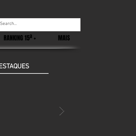
RANKING 15ª +
MAIS
ESTAQUES