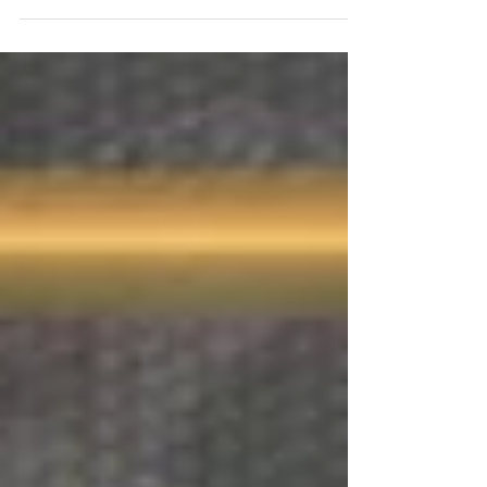
https://judokancazetto.blogspot.com/2026/06/fo
tos-8-torneio-acj-28062026-abertura.html Fotos
Pódio Associações
https://judokancazetto.blogspot.com/2026/06/fo
tos-8-torneio-acj-28062026-podio.html Fotos
Pódio Atletas
https://judokancazetto.blogspot.com/2026/06/fo
tos-8-torneio-acj-28062026-
podio_0860073963.html Resultados