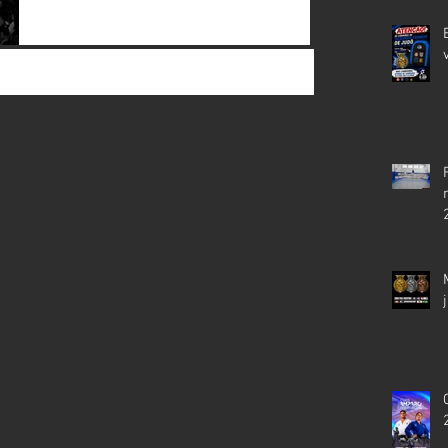
Marque em seu Calendário! O ano ainda não
acabou, mas já é hora de se preparar para
um dos eventos mais esperados do judô!
Copa São Paulo...