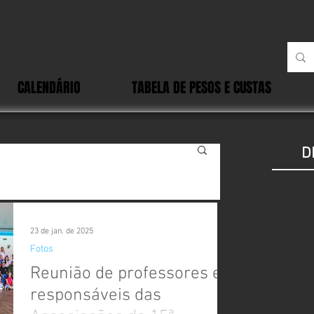
CALENDÁRIO
TABELA DE PESOS E CUSTAS
D
23 de jan. de 2025
Fotos
Reunião de professores e
responsáveis das