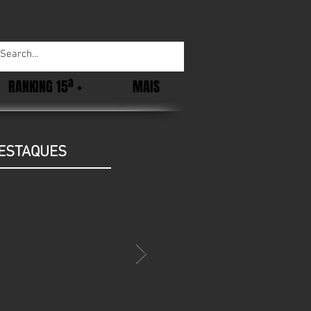
RANKING 15ª +
MAIS
ESTAQUES