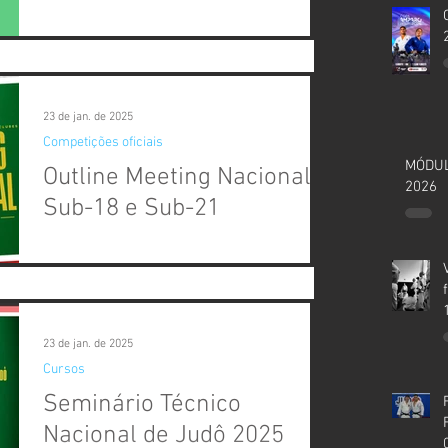
23 de jan. de 2025
Competições oficiais
MÓDUL
Outline Meeting Nacional
2026
Sub-18 e Sub-21
Departamento Técnico21 de dezembro de
2024 / São Paulo, SP A CBJ realizará nos
dias 08 e 09 de fevereiro de 2025, no Iate
Clube de...
23 de jan. de 2025
Cursos
Seminário Técnico
Nacional de Judô 2025