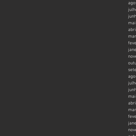
ago
jul
jun
mai
abr
mar
fev
jan
nov
out
set
ago
jul
jun
mai
abr
mar
fev
jan
nov