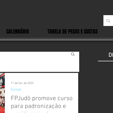
CALENDÁRIO
TABELA DE PESOS E CUSTAS
D
11 de fev. de 2022
Cursos
FPJudô promove curso
para padronização e