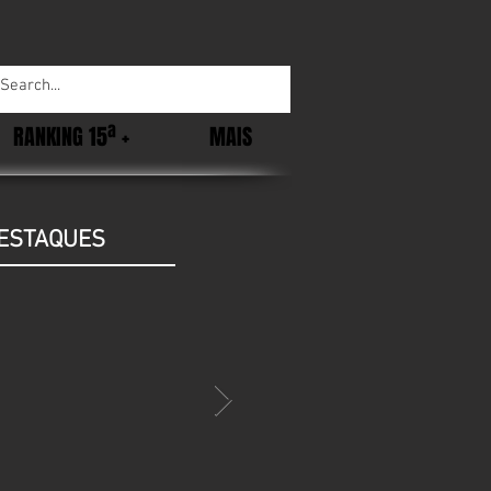
RANKING 15ª +
MAIS
ESTAQUES