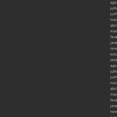
ago
jul
jun
mai
abr
mar
fev
jan
nov
out
set
ago
jul
jun
mai
abr
mar
fev
jan
nov