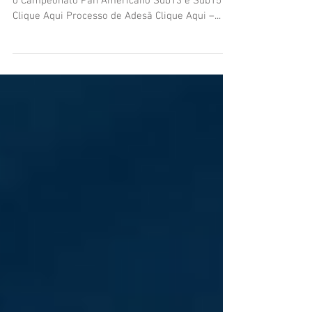
A CBJ está divulgando abaixo as instruções para
o Campeonato Pan Americano Sub13 e Sub15 –
Clique Aqui Processo de Adesã Clique Aqui –...