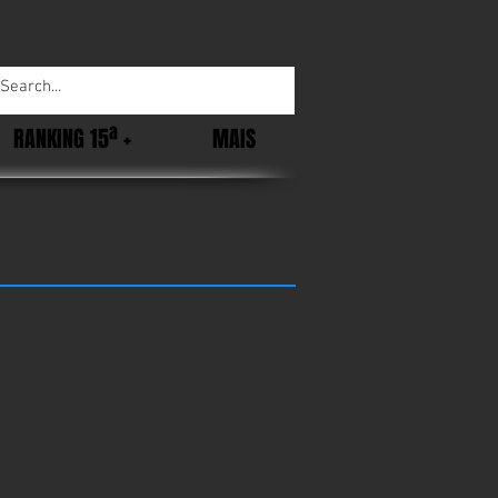
RANKING 15ª +
MAIS