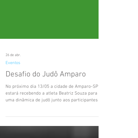
26 de abr.
Eventos
Desafio do Judô Amparo
No próximo dia 13/05 a cidade de Amparo-SP
estará recebendo a atleta Beatriz Souza para
uma dinâmica de judô junto aos participantes e
também sessão de fotos e autógrafos...
Aproveitando a oportunidade, promoveremos
um treinamento aberto com os atletas da