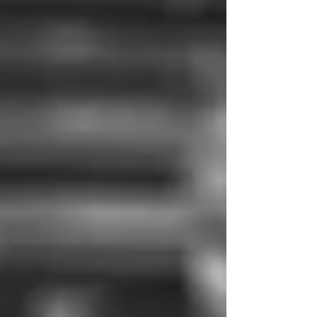
região. Evento gratuito, aberto ao público. As
entidades interessadas, peço apenas que
confirmem a quantidade de participantes.
Qualquer dúvida estou à disposição! Sensei
Fabio Nora.