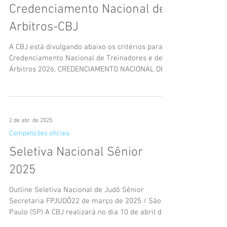
Arbitros-CBJCredenciamento
Nacional de Treinadores e
Credenciamento Nacional de
Arbitros-CBJ
A CBJ está divulgando abaixo os critérios para o
Credenciamento Nacional de Treinadores e de
Árbitros 2026, CREDENCIAMENTO NACIONAL DE
TREINADORES- os técnicos tem que estarem
devidamente registrados na plataforma zempo
como técnico, e ter certificado dos Modulos I, II,
III e IV da formação continuada de Treinadores
2 de abr. de 2025
da CBJ. Possuir o certificado da conclusão da
Competições oficiais
prova do RNC 2026. Regras de Arbitragens 2026
– Treinadores Ter realizado os cursos
Seletiva Nacional Sênior
obrigatórios de: CURSO PREVENTIV
2025
Outline Seletiva Nacional de Judô Sênior