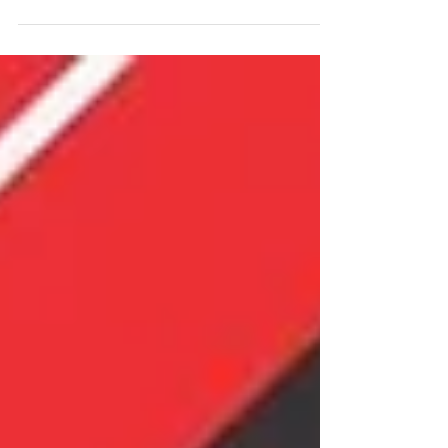
Secretaria FPJUDÔ22 de março de 2025 / São
Paulo (SP) A CBJ realizará no dia 10 de abril de
2025...