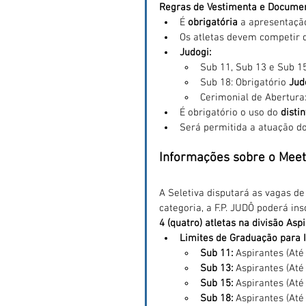
Regras de Vestimenta e Docume
É 
obrigatória
 a apresentação
Os atletas devem competir d
Judogi:
Sub 11, Sub 13 e Sub 15
Sub 18: Obrigatório 
Jud
Cerimonial de Abertura:
É obrigatório o uso do 
disti
Será permitida a atuação d
Informações sobre o Meet
A Seletiva disputará as vagas d
categoria, a F.P. JUDÔ poderá ins
4 (quatro) atletas na divisão Asp
Limites de Graduação para I
Sub 11:
 Aspirantes (Até
Sub 13:
 Aspirantes (Até
Sub 15:
 Aspirantes (Até
Sub 18:
 Aspirantes (Até