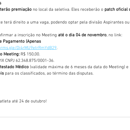
s
 terão premiação
 no local da seletiva. Eles receberão o 
patch oficial 
e terá direito a uma vaga, podendo optar pela divisão Aspirantes ou
nfirmar a inscrição no Meeting 
até o dia 04 de novembro
, no link:
 e Pagamento (Apenas 
forms.gle/Di4rMU9etrRmYdB29
.
 o Meeting:
 R$ 150,00.
PIX CNPJ 62.348.875/0001-36.
testado Médico
 (validade máxima de 6 meses da data do Meeting) e 
is
 para os classificados, ao término das disputas.
atleta até 24 de outubro!