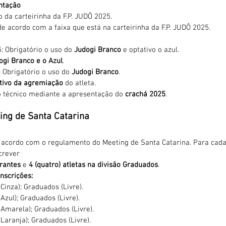
ntação
 da carteirinha da F.P. JUDÔ 2025.
e acordo com a faixa que está na carteirinha da F.P. JUDÔ 2025.
: Obrigatório o uso do 
Judogi Branco
 e optativo o azul.
ogi Branco e o Azul
.
 Obrigatório o uso do 
Judogi Branco
.
ntivo da agremiação
 do atleta.
o técnico mediante a apresentação do 
crachá 2025
.
ing de Santa Catarina
e acordo com o regulamento do Meeting de Santa Catarina. Para cada
crever
irantes
 e 
4 (quatro) atletas na divisão Graduados
.
nscrições:
 Cinza); Graduados (Livre).
 Azul); Graduados (Livre).
 Amarela); Graduados (Livre).
 Laranja); Graduados (Livre).