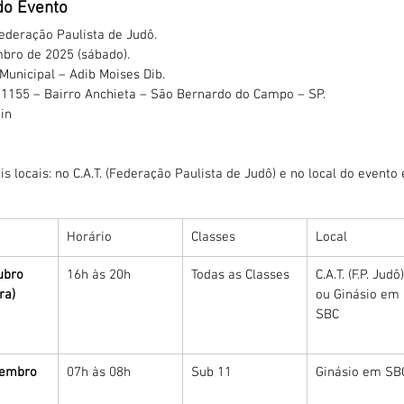
do Evento
ederação Paulista de Judô.
bro de 2025 (sábado).
 Municipal – Adib Moises Dib.
 1155 – Bairro Anchieta – São Bernardo do Campo – SP.
in
 locais: no C.A.T. (Federação Paulista de Judô) e no local do evento
Horário
Classes
Local
ubro 
16h às 20h
Todas as Classes
C.A.T. (F.P. Judô)
ra)
ou Ginásio em 
SBC
vembro 
07h às 08h
Sub 11
Ginásio em SB