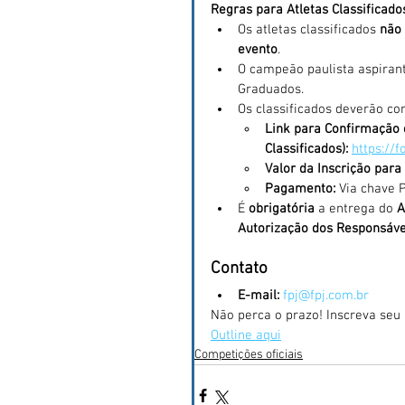
Regras para Atletas Classificado
Os atletas classificados 
não
evento
.
O campeão paulista aspirant
Graduados.
Os classificados deverão co
Link para Confirmação
Classificados):
https://
Valor da Inscrição para
Pagamento:
 Via chave 
É 
obrigatória
 a entrega do 
A
Autorização dos Responsáve
Contato
E-mail:
fpj@fpj.com.br
Não perca o prazo! Inscreva seu 
Outline aqui
Competições oficiais