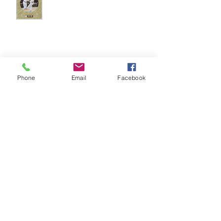
Brinde do Torneio do judô vila
Josefina 2026
Phone
Email
Facebook
Fotos Módulo de Nage-no-kata 15ª
25-26.07.2026
Medalhas do Torneio do judô vila
Josefina 2026