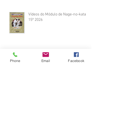
Vídeos do Módulo de Nage-no-kata
15ª 2026
Brinde do Torneio do judô vila
Phone
Email
Facebook
Josefina 2026
Fotos Módulo de Nage-no-kata 15ª
25-26.07.2026