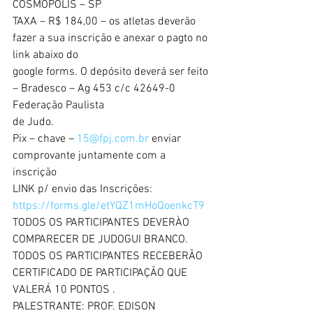
COSMÓPOLIS – SP
TAXA – R$ 184,00 – os atletas deverão 
fazer a sua inscrição e anexar o pagto no 
link abaixo do
google forms. O depósito deverá ser feito 
– Bradesco – Ag 453 c/c 42649-0 
Federação Paulista
de Judo.
Pix – chave – 
15@fpj.com.br
 enviar 
comprovante juntamente com a 
inscrição
LINK p/ envio das Inscrições: 
https://forms.gle/etYQZ1mHoQoenkcT9
TODOS OS PARTICIPANTES DEVERÀO 
COMPARECER DE JUDOGUI BRANCO.
TODOS OS PARTICIPANTES RECEBERÃO 
CERTIFICADO DE PARTICIPAÇÃO QUE
VALERÁ 10 PONTOS .
PALESTRANTE: PROF. EDISON 