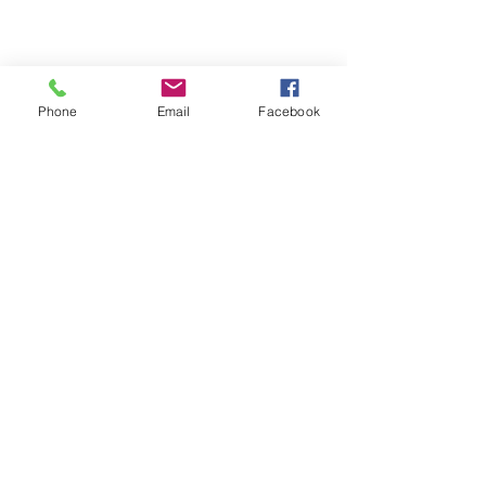
Vídeos do Módulo de Nage-no-kata
15ª 2026
Phone
Email
Facebook
Brinde do Torneio do judô vila
Josefina 2026
Fotos Módulo de Nage-no-kata 15ª
25-26.07.2026