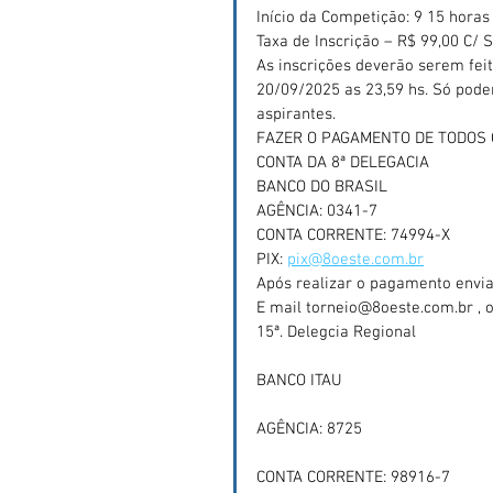
Início da Competição: 9 15 horas
Taxa de Inscrição – R$ 99,00 C/
As inscrições deverão serem fei
20/09/2025 as 23,59 hs. Só poder
aspirantes.
FAZER O PAGAMENTO DE TODOS O
CONTA DA 8ª DELEGACIA
BANCO DO BRASIL
AGÊNCIA: 0341-7
CONTA CORRENTE: 74994-X
PIX: 
pix@8oeste.com.br
Após realizar o pagamento envia
E mail torneio@8oeste.com.br , os
15ª. Delegcia Regional
BANCO ITAU
AGÊNCIA: 8725
CONTA CORRENTE: 98916-7