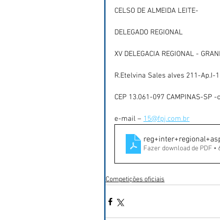
CELSO DE ALMEIDA LEITE-
DELEGADO REGIONAL
XV DELEGACIA REGIONAL - GRA
R.Etelvina Sales alves 211-Ap.I-1
CEP 13.061-097 CAMPINAS-SP -c
e-mail – 
15@fpj.com.br
reg+inter+regional+a
Fazer download de PDF •
Competições oficiais