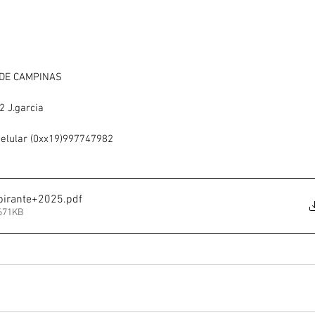
NDE CAMPINAS
2 J.garcia
elular (0xx19)997747982
spirante+2025
.pdf
 671KB