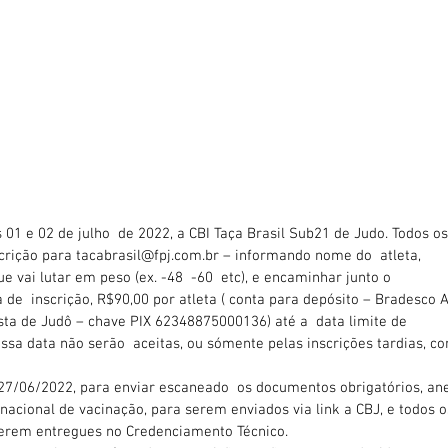
 01 e 02 de julho  de 2022, a CBI Taça Brasil Sub21 de Judo. Todos os
scrição para tacabrasil@fpj.com.br – informando nome do  atleta, 
 vai lutar em peso (ex. -48  -60  etc), e encaminhar junto o 
de  inscrição, R$90,00 por atleta ( conta para depósito – Bradesco A
ta de Judô – chave PIX 62348875000136) até a  data limite de  
ssa data não serão  aceitas, ou sómente pelas inscrições tardias, c
a 27/06/2022, para enviar escaneado  os documentos obrigatórios, an
 nacional de vacinação, para serem enviados via link a CBJ, e todos o
serem entregues no Credenciamento Técnico.