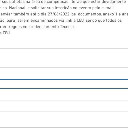
 seus atletas na área de competição,  terão que estar devidamente 
co  Nacional, e solicitar sua inscrição no evento pelo e-mail  
e enviar também até o dia 27/06/2022, os  documentos, anexo 1 e an
ação, para  serem encaminhados via link a CBJ, sendo que todos os 
r entregues no credenciamento Técnico.
da CBJ