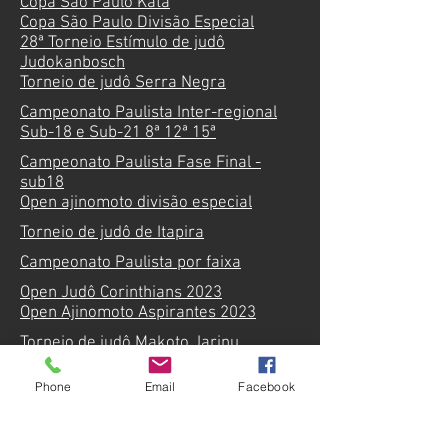
Copa São Paulo Kata
Copa São Paulo Divisão Especial
28ª Torneio Estímulo de judô
Judokanbosch
Torneio de judô Serra Negra
Campeonato Paulista Inter-regional
Sub-18 e Sub-21 8ª 12ª 15ª
Campeonato Paulista Fase Final -
sub18
Open ajinomoto divisão especial
Torneio de judô de Itapira
Campeonato Paulista por faixa
Open Judô Corinthians 2023
Open Ajinomoto Aspirantes 2023
Torneio de judô Makoto Jarinu
Campeonato paulista Sub21 Final
Phone
Email
Facebook
Campeonato paulista Veteranos
7º Torneio de Mogi-guaçu
III Copa Campinas - Troféu Odair