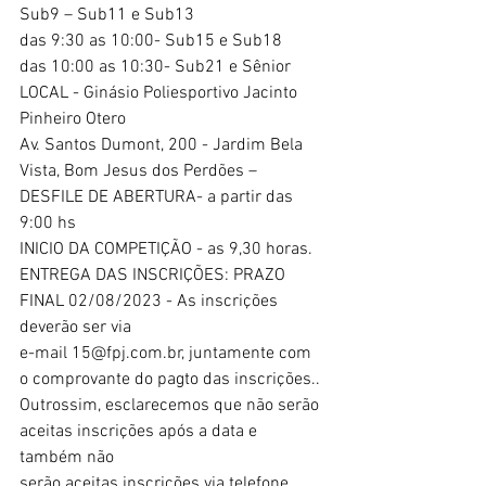
Sub9 – Sub11 e Sub13
das 9:30 as 10:00- Sub15 e Sub18
das 10:00 as 10:30- Sub21 e Sênior
LOCAL - Ginásio Poliesportivo Jacinto 
Pinheiro Otero
Av. Santos Dumont, 200 - Jardim Bela 
Vista, Bom Jesus dos Perdões –
DESFILE DE ABERTURA- a partir das 
9:00 hs
INICIO DA COMPETIÇÃO - as 9,30 horas.
ENTREGA DAS INSCRIÇÕES: PRAZO 
FINAL 02/08/2023 - As inscrições 
deverão ser via
e-mail 15@fpj.com.br, juntamente com 
o comprovante do pagto das inscrições..
Outrossim, esclarecemos que não serão 
aceitas inscrições após a data e 
também não
serão aceitas inscrições via telefone 