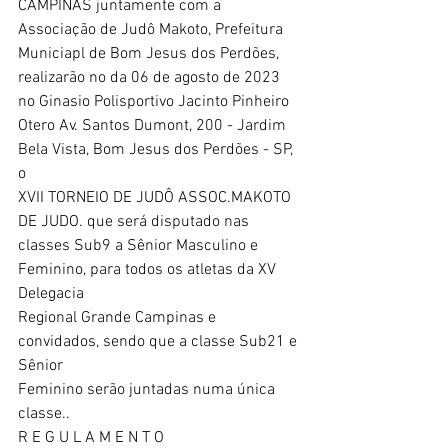
CAMPINAS juntamente com a
Associação de Judô Makoto, Prefeitura 
Municiapl de Bom Jesus dos Perdões,
realizarão no da 06 de agosto de 2023 
no Ginasio Polisportivo Jacinto Pinheiro
Otero Av. Santos Dumont, 200 - Jardim 
Bela Vista, Bom Jesus dos Perdões - SP, 
o
XVII TORNEIO DE JUDÔ ASSOC.MAKOTO 
DE JUDO. que será disputado nas
classes Sub9 a Sênior Masculino e 
Feminino, para todos os atletas da XV 
Delegacia
Regional Grande Campinas e 
convidados, sendo que a classe Sub21 e 
Sênior
Feminino serão juntadas numa única 
classe..
R E G U L A M E N T O