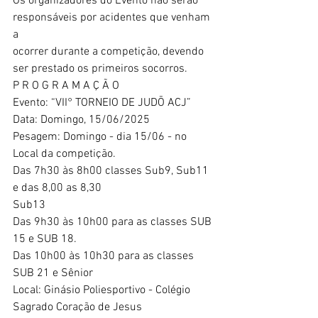
Os organizadores do Evento não serão 
responsáveis por acidentes que venham 
a
ocorrer durante a competição, devendo 
ser prestado os primeiros socorros.
P R O G R A M A Ç Ã O
Evento: “VII° TORNEIO DE JUDŌ ACJ”
Data: Domingo, 15/06/2025
Pesagem: Domingo - dia 15/06 - no 
Local da competição.
Das 7h30 às 8h00 classes Sub9, Sub11 
e das 8,00 as 8,30
Sub13
Das 9h30 às 10h00 para as classes SUB 
15 e SUB 18.
Das 10h00 às 10h30 para as classes 
SUB 21 e Sênior
Local: Ginásio Poliesportivo - Colégio 
Sagrado Coração de Jesus