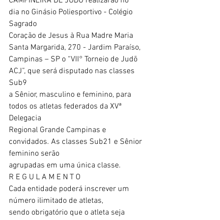
CAMPINEIRA DE JUDŌ realizarão no
dia no Ginásio Poliesportivo - Colégio 
Sagrado
Coração de Jesus à Rua Madre Maria 
Santa Margarida, 270 - Jardim Paraíso,
Campinas – SP o “VII° Torneio de Judō 
ACJ”, que será disputado nas classes 
Sub9
a Sênior, masculino e feminino, para 
todos os atletas federados da XVª 
Delegacia
Regional Grande Campinas e 
convidados. As classes Sub21 e Sênior 
feminino serão
agrupadas em uma única classe.
R E G U L A M E N T O
Cada entidade poderá inscrever um 
número ilimitado de atletas,
sendo obrigatório que o atleta seja 