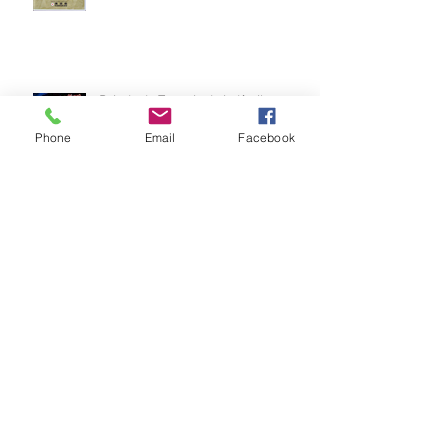
Brinde do Torneio do judô vila
Josefina 2026
Phone
Email
Facebook
Fotos Módulo de Nage-no-kata 15ª
25-26.07.2026
Medalhas do Torneio do judô vila
Josefina 2026