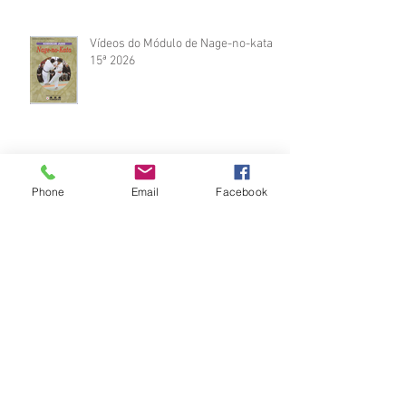
Vídeos do Módulo de Nage-no-kata
15ª 2026
Brinde do Torneio do judô vila
Phone
Email
Facebook
Josefina 2026
Fotos Módulo de Nage-no-kata 15ª
25-26.07.2026