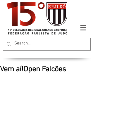
Vem aí!Open Falcões