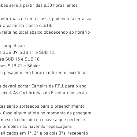
as será a partir das 8,30 horas, antes
etir mais de uma classe, podendo fazer a sua
r a partir da classe sub18.
feita no local abaixo obedecendo ao horário
a competição.
s SUB 09, SUB 11 e SUB 13.
ses SUB 15 e SUB 18.
ses SUB 21 e Sênior.
a pesagem, em horário diferente, exceto os
 deverá portar Carteira da F.P.J. para o ano
pecial. As Carteirinhas do Escolar não serão
etas serão sorteados para o preenchimento
m. Caso algum atleta no momento da pesagem
mo será colocado na chave a que pertence.
e Simples não havendo repescagem.
ssificados em 1°, 2° e os dois 3°s, receberão