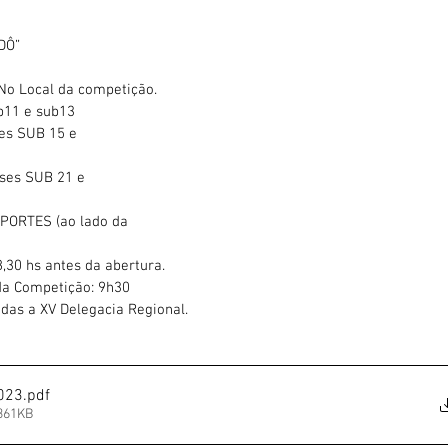
DÔ”
No Local da competição.
ub11 e sub13
ses SUB 15 e
sses SUB 21 e
PORTES (ao lado da
8,30 hs antes da abertura.
 da Competição: 9h30
das a XV Delegacia Regional.
2023
.pdf
 361KB