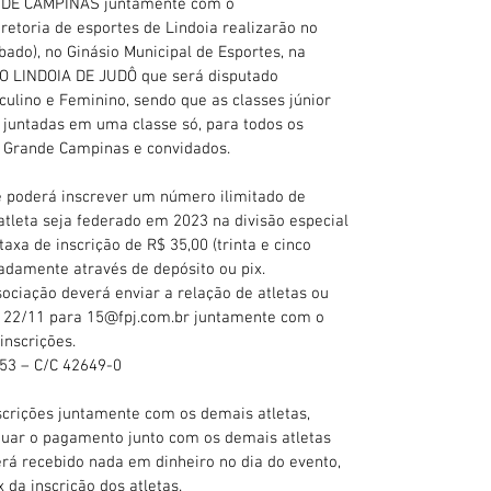
DE CAMPINAS juntamente com o
retoria de esportes de Lindoia realizarão no
ado), no Ginásio Municipal de Esportes, na
IO LINDOIA DE JUDÔ que será disputado
ulino e Feminino, sendo que as classes júnior
o juntadas em uma classe só, para todos os
l Grande Campinas e convidados.
de poderá inscrever um número ilimitado de
 atleta seja federado em 2023 na divisão especial
axa de inscrição de R$ 35,00 (trinta e cinco
padamente através de depósito ou pix.
ociação deverá enviar a relação de atletas ou
ia 22/11 para 15@fpj.com.br juntamente com o
nscrições.
53 – C/C 42649-0
inscrições juntamente com os demais atletas,
tuar o pagamento junto com os demais atletas
rá recebido nada em dinheiro no dia do evento,
 da inscrição dos atletas.