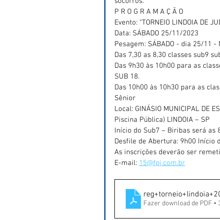
socorros.
P R O G R A M A Ç Ã O
Evento: “TORNEIO LINDOIA DE JU
Data: SÁBADO 25/11/2023
Pesagem: SÁBADO - dia 25/11 - 
Das 7,30 as 8,30 classes sub9 s
Das 9h30 às 10h00 para as clas
SUB 18.
Das 10h00 às 10h30 para as cla
Sênior
Local: GINÁSIO MUNICIPAL DE ES
Piscina Pública) LINDOIA – SP
Início do Sub7 – Biribas será as 
Desfile de Abertura: 9h00 Início
As inscrições deverão ser remeti
E-mail: 
15@fpj.com.br
reg+torneio+lindoia+
Fazer download de PDF •