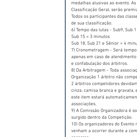
medalhas alusivas ao evento. As 
Classificação Geral, serão premi
Todos os participantes das cla
de sua classificação.
6) Tempo das lutas - Sub9, Sub 
Sub 15 = 3 minutos
Sub 18, Sub 21 e Sênior = 4 min
7) Cronometragem - Será tempo 
apenas em caso de atendimento 
e confabulação dos árbitros.
8) Da Arbitragem - Toda associa
Organização 1 árbitro não comp
2 árbitros competidores devidam
cinza, camisa branca e gravata, e
este item estará automaticament
associações.
9) A Comissão Organizadora é s
surgido dentro da Competição.
10) Os organizadores do Evento 
venham a ocorrer durante a com