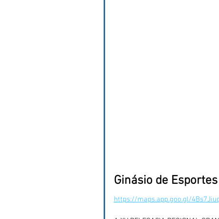
Ginásio de Esportes
https://maps.app.goo.gl/4Bs7Ji