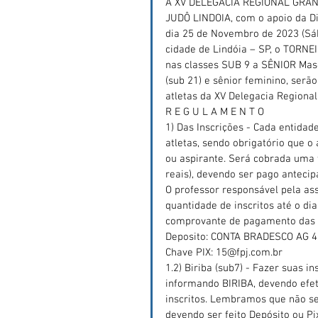
A XV DELEGACIA REGIONAL GRAN
JUDÔ LINDOIA, com o apoio da Di
dia 25 de Novembro de 2023 (Sáb
cidade de Lindóia – SP, o TORNE
nas classes SUB 9 a SÊNIOR Masc
(sub 21) e sênior feminino, serã
atletas da XV Delegacia Regiona
R E G U L A M E N T O
1) Das Inscrições - Cada entida
atletas, sendo obrigatório que o
ou aspirante. Será cobrada uma t
reais), devendo ser pago anteci
O professor responsável pela ass
quantidade de inscritos até o d
comprovante de pagamento das i
Deposito: CONTA BRADESCO AG 4
Chave PIX: 15@fpj.com.br
1.2) Biriba (sub7) - Fazer suas 
informando BIRIBA, devendo efe
inscritos. Lembramos que não se
devendo ser feito Depósito ou Pix