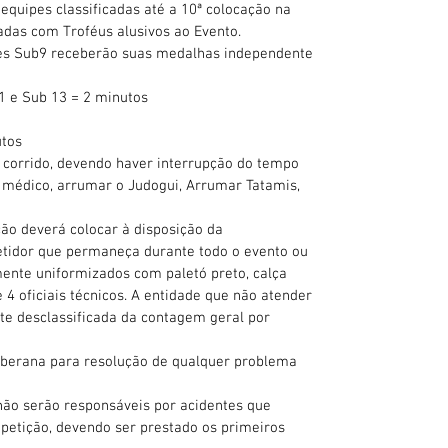
equipes classificadas até a 10ª colocação na
adas com Troféus alusivos ao Evento.
sses Sub9 receberão suas medalhas independente
11 e Sub 13 = 2 minutos
utos
corrido, devendo haver interrupção do tempo
médico, arrumar o Judogui, Arrumar Tatamis,
ção deverá colocar à disposição da
etidor que permaneça durante todo o evento ou
ente uniformizados com paletó preto, calça
 4 oficiais técnicos. A entidade que não atender
e desclassificada da contagem geral por
oberana para resolução de qualquer problema
não serão responsáveis por acidentes que
petição, devendo ser prestado os primeiros