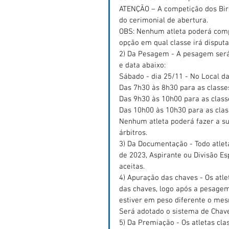
ATENÇÃO – A competição dos Birib
do cerimonial de abertura.
OBS: Nenhum atleta poderá comp
opção em qual classe irá disputa
2) Da Pesagem - A pesagem será 
e data abaixo:
Sábado - dia 25/11 - No Local d
Das 7h30 às 8h30 para as classe
Das 9h30 às 10h00 para as clas
Das 10h00 às 10h30 para as clas
Nenhum atleta poderá fazer a su
árbitros.
3) Da Documentação - Todo atleta
de 2023, Aspirante ou Divisão Es
aceitas.
4) Apuração das chaves - Os atl
das chaves, logo após a pesage
estiver em peso diferente o mes
Será adotado o sistema de Chav
5) Da Premiação - Os atletas cla