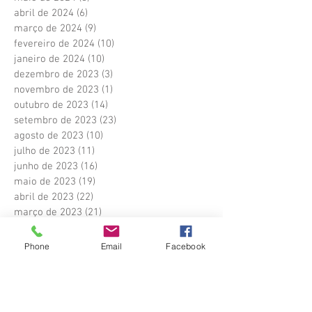
abril de 2024
(6)
6 posts
março de 2024
(9)
9 posts
fevereiro de 2024
(10)
10 posts
janeiro de 2024
(10)
10 posts
dezembro de 2023
(3)
3 posts
novembro de 2023
(1)
1 post
outubro de 2023
(14)
14 posts
setembro de 2023
(23)
23 posts
agosto de 2023
(10)
10 posts
julho de 2023
(11)
11 posts
junho de 2023
(16)
16 posts
maio de 2023
(19)
19 posts
abril de 2023
(22)
22 posts
março de 2023
(21)
21 posts
fevereiro de 2023
(15)
15 posts
janeiro de 2023
(10)
10 posts
Phone
Email
Facebook
dezembro de 2022
(6)
6 posts
outubro de 2022
(17)
17 posts
setembro de 2022
(22)
22 posts
agosto de 2022
(22)
22 posts