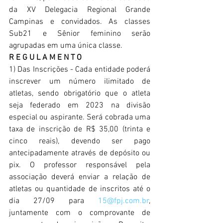
da XV Delegacia Regional Grande 
Campinas e convidados. As classes 
Sub21 e Sênior feminino serão 
agrupadas em uma única classe.
R E G U L A M E N T O 
1) Das Inscrições - Cada entidade poderá 
inscrever um número ilimitado de 
atletas, sendo obrigatório que o atleta 
seja federado em 2023 na divisão 
especial ou aspirante. Será cobrada uma 
taxa de inscrição de R$ 35,00 (trinta e 
cinco reais), devendo ser pago 
antecipadamente através de depósito ou 
pix. O professor responsável pela 
associação deverá enviar a relação de 
atletas ou quantidade de inscritos até o 
dia 27/09 para 
15@fpj.com.br
, 
juntamente com o comprovante de 