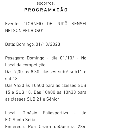
socorros.
P R O G R A M A Ç Ã O
Evento: “TORNEIO DE JUDÔ SENSEI 
NELSON PEDROSO”
Data: Domingo, 01/10/2023
Pesagem: Domingo - dia 01/10/ - No 
Local da competição.
Das 7,30 as 8,30 classes sub9 sub11 e 
sub13
Das 9h30 às 10h00 para as classes SUB 
15 e SUB 18. Das 10h00 às 10h30 para 
as classes SUB 21 e Sênior
Local: Ginásio Poliesportivo - do 
E.C.Santa Sofia
Endereço: Rua Cezira deQueiroz, 284, 