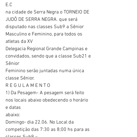
E.C
na cidade de Serra Negra o TORNEIO DE 
JUDÔ DE SERRA NEGRA. que será
disputado nas classes Sub9 a Sênior 
Masculino e Feminino, para todos os 
atletas da XV
Delegacia Regional Grande Campinas e 
convidados, sendo que a classe Sub21 e 
Sênior
Feminino serão juntadas numa única 
classe Sênior.
R E G U L A M E N T O
1) Da Pesagem- A pesagem será feito 
nos locais abaixo obedecendo o horário 
e datas
abaixo:
Domingo- dia 22.06. No Local da 
competição das 7:30 as 8;00 hs para as 