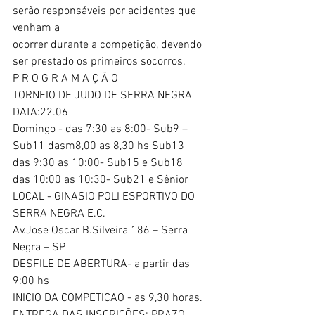
serão responsáveis por acidentes que 
venham a
ocorrer durante a competição, devendo 
ser prestado os primeiros socorros.
P R O G R A M A Ç Ã O
TORNEIO DE JUDO DE SERRA NEGRA
DATA:22.06
Domingo - das 7:30 as 8:00- Sub9 – 
Sub11 dasm8,00 as 8,30 hs Sub13
das 9:30 as 10:00- Sub15 e Sub18
das 10:00 as 10:30- Sub21 e Sênior
LOCAL - GINASIO POLI ESPORTIVO DO 
SERRA NEGRA E.C.
Av.Jose Oscar B.Silveira 186 – Serra 
Negra – SP
DESFILE DE ABERTURA- a partir das 
9:00 hs
INICIO DA COMPETICAO - as 9,30 horas.