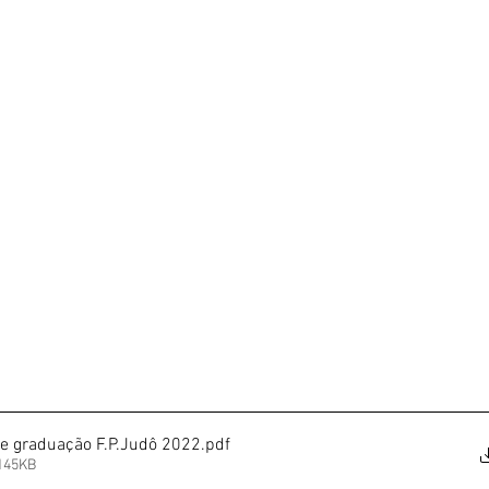
e graduação F.P.Judô 2022
.pdf
 145KB