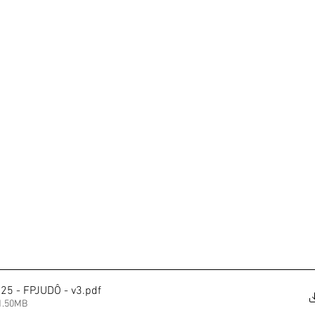
5 - FPJUDÔ - v3
.pdf
1.50MB