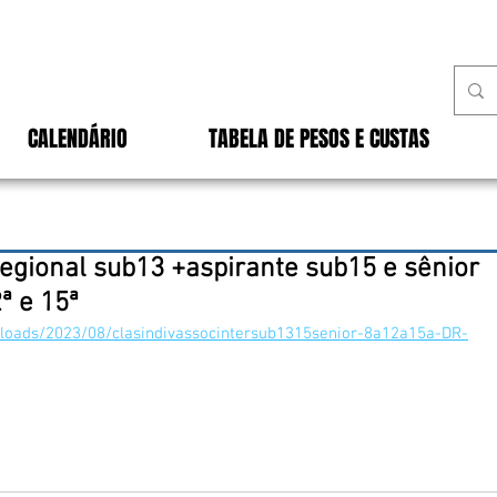
CALENDÁRIO
TABELA DE PESOS E CUSTAS
egional sub13 +aspirante sub15 e sênior
2ª e 15ª
uploads/2023/08/clasindivassocintersub1315senior-8a12a15a-DR-