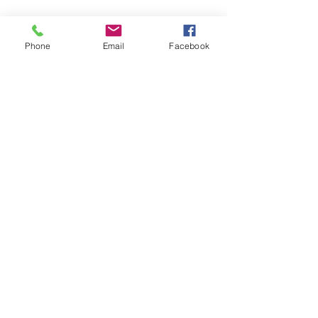
Módulo de Credenciamento Técnico
– 2º Semestre – 2026
Phone
Email
Facebook
Fotos e resultados 5ª Copa Amparo
de judô 08.08.2026
Fotos e resultados 2º Torneio Vila
Josefina 02.08.2026
2º TORNEIO DE JUDÔ INBRADE
2026