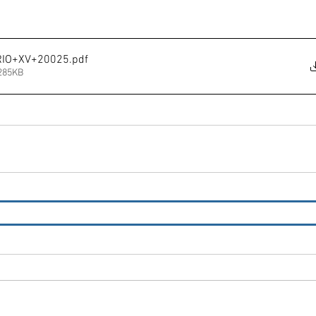
IO+XV+20025
.pdf
 285KB