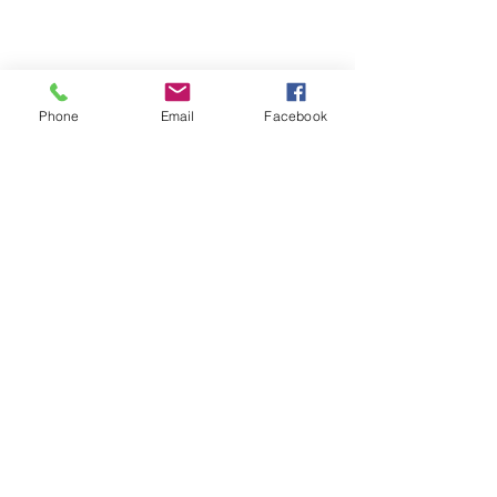
Vídeos do Módulo de Nage-no-kata
15ª 2026
Phone
Email
Facebook
Brinde do Torneio do judô vila
Josefina 2026
Fotos Módulo de Nage-no-kata 15ª
25-26.07.2026