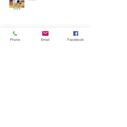
Vídeos do Módulo de Nage-no-kata
Phone
Email
Facebook
15ª 2026
Brinde do Torneio do judô vila
Josefina 2026
Fotos Módulo de Nage-no-kata 15ª