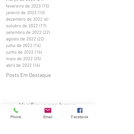
fevereiro de 2023
(15)
15 posts
janeiro de 2023
(10)
10 posts
dezembro de 2022
(6)
6 posts
outubro de 2022
(17)
17 posts
setembro de 2022
(22)
22 posts
agosto de 2022
(22)
22 posts
julho de 2022
(14)
14 posts
junho de 2022
(16)
16 posts
maio de 2022
(25)
25 posts
abril de 2022
(16)
16 posts
Posts Em Destaque
Verifique em breve
Phone
Email
Facebook
Assim que novos posts forem
publicados, você poderá vê-los
aqui.