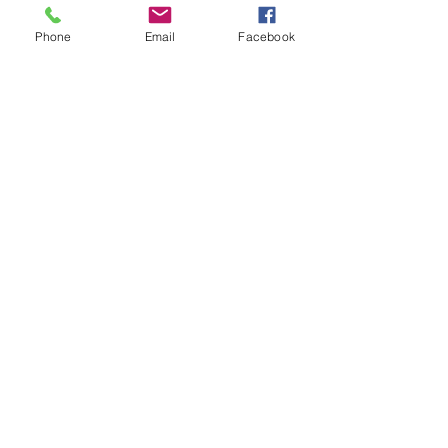
15ª 2026
Phone
Email
Facebook
Brinde do Torneio do judô vila
Josefina 2026
Fotos Módulo de Nage-no-kata 15ª
25-26.07.2026
Medalhas do Torneio do judô vila
Josefina 2026