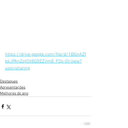
https://drive.google.com/file/d/1BGnAZf
bkJPAnZqt0V8Q5EZVm8_P2p-0I/view?
usp=sharing
Destaques
Apresentações
Melhores do ano