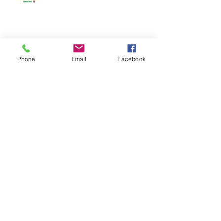
Vídeos do Módulo de Nage-no-kata
15ª 2026
Phone
Email
Facebook
Brinde do Torneio do judô vila
Josefina 2026
Fotos Módulo de Nage-no-kata 15ª
25-26.07.2026