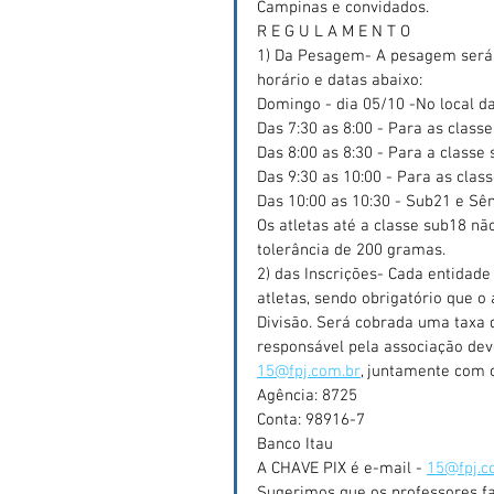
Campinas e convidados.
R E G U L A M E N T O
1) Da Pesagem- A pesagem será 
horário e datas abaixo:
Domingo - dia 05/10 -No local d
Das 7:30 as 8:00 - Para as class
Das 8:00 as 8:30 - Para a classe 
Das 9:30 as 10:00 - Para as clas
Das 10:00 as 10:30 - Sub21 e Sên
Os atletas até a classe sub18 n
tolerância de 200 gramas.
2) das Inscrições- Cada entidad
atletas, sendo obrigatório que o 
Divisão. Será cobrada uma taxa d
responsável pela associação deve
15@fpj.com.br
, juntamente com 
Agência: 8725
Conta: 98916-7
Banco Itau
A CHAVE PIX é e-mail - 
15@fpj.c
Sugerimos que os professores fa