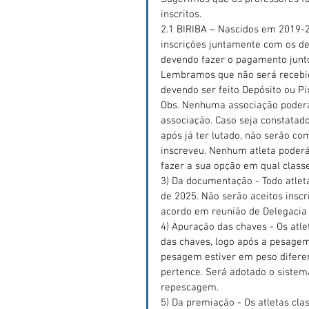
inscritos.
2.1 BIRIBA – Nascidos em 2019-2
inscrições juntamente com os de
devendo fazer o pagamento junto
Lembramos que não será recebid
devendo ser feito Depósito ou Pix
Obs. Nenhuma associação poderá
associação. Caso seja constatado
após já ter lutado, não serão c
inscreveu. Nenhum atleta poder
fazer a sua opção em qual classe
3) Da documentação - Todo atleta 
de 2025. Não serão aceitos insc
acordo em reunião de Delegacia
4) Apuração das chaves - Os atl
das chaves, logo após a pesage
pesagem estiver em peso difere
pertence. Será adotado o siste
repescagem.
5) Da premiação - Os atletas clas