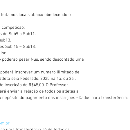
feita nos locais abaixo obedecendo o
a competição:
es de Sub9 a Sub11.
sub13.
ses Sub 15 – Sub18.
ior.
ão poderão pesar Nus, sendo descontado uma
e poderá inscrever um numero ilimitado de
atleta seja Federado, 2025 na 1a. ou 2a .
e inscrição de R$45,00. O Professor
rá enviar a relação de todos os atletas a
o depósito do pagamento das inscrições –Dados para transferência:
om.br
ça uma transferência só de todos os