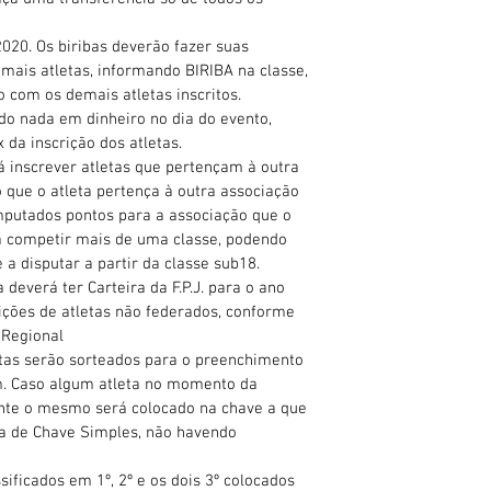
020. Os biribas deverão fazer suas
mais atletas, informando BIRIBA na classe,
 com os demais atletas inscritos.
o nada em dinheiro no dia do evento,
 da inscrição dos atletas.
 inscrever atletas que pertençam à outra
 que o atleta pertença à outra associação
omputados pontos para a associação que o
á competir mais de uma classe, podendo
 a disputar a partir da classe sub18.
deverá ter Carteira da F.P.J. para o ano
rições de atletas não federados, conforme
 Regional
etas serão sorteados para o preenchimento
m. Caso algum atleta no momento da
nte o mesmo será colocado na chave a que
ma de Chave Simples, não havendo
sificados em 1º, 2º e os dois 3º colocados