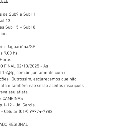
CEEB
es de Sub9 a Sub11.
sub13.
ses Sub 15 – Sub18.
ior.
–
ia, Jaguariúna/SP
s 9,00 hs
 Horas
 FINAL 02/10/2025 - As
il 15@fpj.com.br, juntamente com o
ções.. Outrossim, esclarecemos que não
 data e também não serão aceitas inscrições
reva seu atleta.
E CAMPINAS
. I-12 - Jd. Garcia.
- Celular (019) 99774-7982
GADO REGIONAL