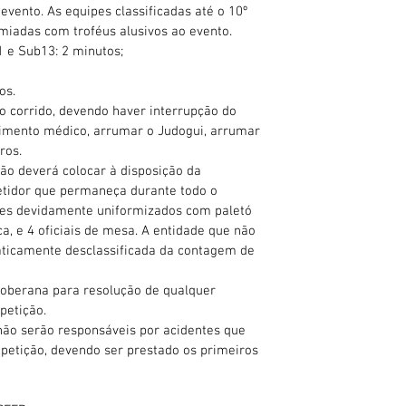
vento. As equipes classificadas até o 10º
emiadas com troféus alusivos ao evento.
1 e Sub13: 2 minutos;
os.
 corrido, devendo haver interrupção do
imento médico, arrumar o Judogui, arrumar
ros.
ção deverá colocar à disposição da
etidor que permaneça durante todo o
ores devidamente uniformizados com paletó
ca, e 4 oficiais de mesa. A entidade que não
aticamente desclassificada da contagem de
soberana para resolução de qualquer
petição.
não serão responsáveis por acidentes que
petição, devendo ser prestado os primeiros