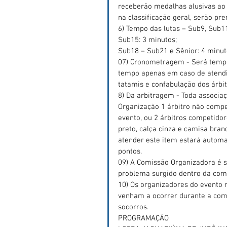
receberão medalhas alusivas ao e
na classificação geral, serão pr
6) Tempo das lutas – Sub9, Sub1
Sub15: 3 minutos;
Sub18 – Sub21 e Sênior: 4 minut
07) Cronometragem - Será tempo
tempo apenas em caso de atend
tatamis e confabulação dos árbit
8) Da arbitragem - Toda associa
Organização 1 árbitro não comp
evento, ou 2 árbitros competid
preto, calça cinza e camisa bran
atender este item estará autom
pontos.
09) A Comissão Organizadora é 
problema surgido dentro da com
10) Os organizadores do evento 
venham a ocorrer durante a com
socorros.
PROGRAMAÇÃO