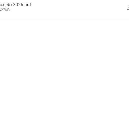
inceeb+2025
.pdf
 427KB