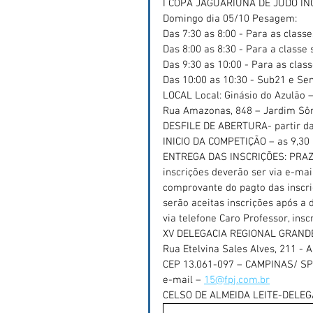
I COPA JAGUARIÚNA DE JUDÔ IN
Domingo dia 05/10 Pesagem:
Das 7:30 as 8:00 - Para as class
Das 8:00 as 8:30 - Para a classe 
Das 9:30 as 10:00 - Para as clas
Das 10:00 as 10:30 - Sub21 e Sen
LOCAL Local: Ginásio do Azulão 
Rua Amazonas, 848 – Jardim Sôn
DESFILE DE ABERTURA- partir da
INICIO DA COMPETIÇÃO – as 9,30
ENTREGA DAS INSCRIÇÕES: PRAZO
inscrições deverão ser via e-ma
comprovante do pagto das inscri
serão aceitas inscrições após a
via telefone Caro Professor, insc
XV DELEGACIA REGIONAL GRAND
Rua Etelvina Sales Alves, 211 - Ap
CEP 13.061-097 – CAMPINAS/ SP 
e-mail – 
15@fpj.com.br
CELSO DE ALMEIDA LEITE-DELE