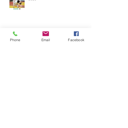
Vídeos do Módulo de Nage-no-kata
Phone
Email
Facebook
15ª 2026
Brinde do Torneio do judô vila
Josefina 2026
Fotos Módulo de Nage-no-kata 15ª