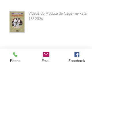
Vídeos do Módulo de Nage-no-kata
15ª 2026
Brinde do Torneio do judô vila
Phone
Email
Facebook
Josefina 2026
Fotos Módulo de Nage-no-kata 15ª
25-26.07.2026