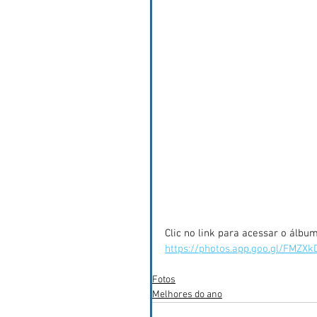
Clic no link para acessar o álbu
https://photos.app.goo.gl/FMZ
Fotos
Melhores do ano