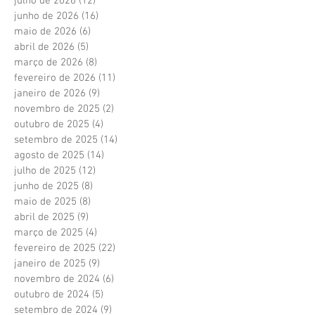
julho de 2026
(12)
12 posts
junho de 2026
(16)
16 posts
maio de 2026
(6)
6 posts
abril de 2026
(5)
5 posts
março de 2026
(8)
8 posts
fevereiro de 2026
(11)
11 posts
janeiro de 2026
(9)
9 posts
novembro de 2025
(2)
2 posts
outubro de 2025
(4)
4 posts
setembro de 2025
(14)
14 posts
agosto de 2025
(14)
14 posts
julho de 2025
(12)
12 posts
junho de 2025
(8)
8 posts
maio de 2025
(8)
8 posts
abril de 2025
(9)
9 posts
março de 2025
(4)
4 posts
fevereiro de 2025
(22)
22 posts
janeiro de 2025
(9)
9 posts
novembro de 2024
(6)
6 posts
outubro de 2024
(5)
5 posts
setembro de 2024
(9)
9 posts