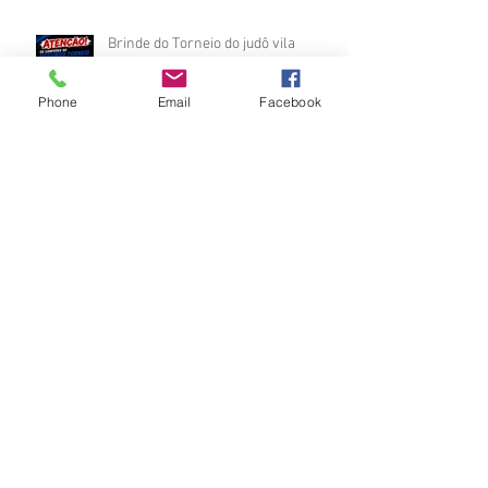
Brinde do Torneio do judô vila
Josefina 2026
Phone
Email
Facebook
Fotos Módulo de Nage-no-kata 15ª
25-26.07.2026
Medalhas do Torneio do judô vila
Josefina 2026