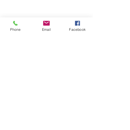
Vídeos do Módulo de Nage-no-kata
15ª 2026
Phone
Email
Facebook
Brinde do Torneio do judô vila
Josefina 2026
Fotos Módulo de Nage-no-kata 15ª
25-26.07.2026