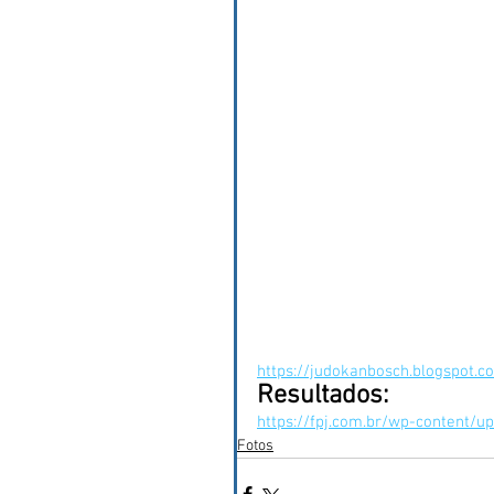
https://judokanbosch.blogspot.
Resultados:
https://fpj.com.br/wp-content/u
Fotos