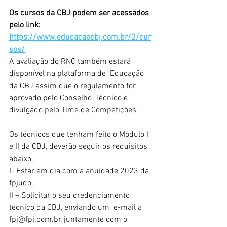
Os cursos da CBJ podem ser acessados 
pelo link: 
https://www.educacaocbj.com.br/2/cur
sos/
A avaliação do RNC também estará 
disponível na plataforma de  Educação 
da CBJ assim que o regulamento for 
aprovado pelo Conselho  Técnico e 
divulgado pelo Time de Competições.
Os técnicos que tenham feito o Modulo I 
e II da CBJ, deverão seguir os requisitos 
abaixo.
I- Estar em dia com a anuidade 2023 da 
fpjudo.
II – Solicitar o seu credenciamento 
tecnico da CBJ, enviando um  e-mail a 
fpj@fpj.com.br, juntamente com o 