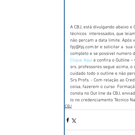
A CBJ, está divulgando abaixo o 
técnicos  interessados, que lei
não percam a data limite. Após v
fpj@fpj.com.br e solicitar a  su
completo e se possível numero 
Clique Aqui
 e confira o Outline 
srs. professores segue acima, o 
cuidado todo o outline e não per
Srs Profs. - Com relação ao Cre
coisa, fazerem o curso  Formaçã
consta no Out line da CBJ, enviad
lo no credenciamento Técnico Nac
CBJ