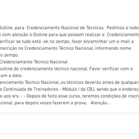
Outline, para  Credenciamento Nacional de Técnicos,  Pedimos a todo
am com atenção o Outline para que possam realizar o  Credenciamento
erificar se tudo está  ok no zempo, favor encaminhar um e-mail a 
a inscrição no Credenciamento Técnico Nacional, informando nome  
do zempo.
– Credenciamento Técnico Nacional
outline do credenciamento técnico nacional. Favor verificar com o 
cam a data.
denciamento Técnico Nacional, os técnicos deverão antes de qualquer
o Continuada de Treinadores - Módulo I da CBJ, sendo que o endereç
o aos srs. - - Depois de feito esse curso, teremos condições de inscr
ional, para depois voces fazerem a prova.   Atenção...