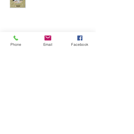
Brinde do Torneio do judô vila
Josefina 2026
Phone
Email
Facebook
Fotos Módulo de Nage-no-kata 15ª
25-26.07.2026
Medalhas do Torneio do judô vila
Josefina 2026