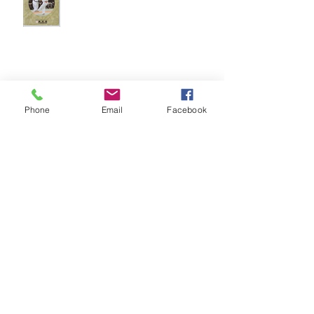
Brinde do Torneio do judô vila
Josefina 2026
Phone
Email
Facebook
Fotos Módulo de Nage-no-kata 15ª
25-26.07.2026
Medalhas do Torneio do judô vila
Josefina 2026