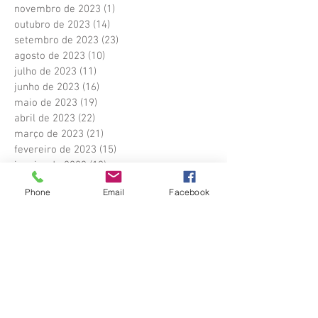
novembro de 2023
(1)
1 post
outubro de 2023
(14)
14 posts
setembro de 2023
(23)
23 posts
agosto de 2023
(10)
10 posts
julho de 2023
(11)
11 posts
junho de 2023
(16)
16 posts
maio de 2023
(19)
19 posts
abril de 2023
(22)
22 posts
março de 2023
(21)
21 posts
fevereiro de 2023
(15)
15 posts
janeiro de 2023
(10)
10 posts
dezembro de 2022
(6)
6 posts
Phone
Email
Facebook
outubro de 2022
(17)
17 posts
setembro de 2022
(22)
22 posts
agosto de 2022
(22)
22 posts
julho de 2022
(14)
14 posts
junho de 2022
(16)
16 posts
maio de 2022
(25)
25 posts
abril de 2022
(16)
16 posts
Posts Em Destaque