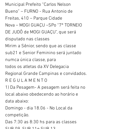
Municipal Prefeito “Carlos Nelson 
Bueno” – FURNO - Rua Antonio de 
Freitas, 410 – Parque Cidade
Nova – MOGI GUAÇU –SPo “7º TORNEIO 
DE JUDÔ de MOGI GUAÇU”, que será 
disputado nas classes
Mirim a Sênior, sendo que as classe 
sub21 e Senior Feminino será juntado 
numca única classe, para
todos os atletas da XV Delegacia 
Regional Grande Campinas e convidados.
R E G U L A M E N T O
1) Da Pesagem- A pesagem será feita no 
local abaixo obedecendo ao horário e 
data abaixo:
Domingo - dia 18.06 - No Local da 
competição.
Das 7:30 as 8:30 hs para as classes 