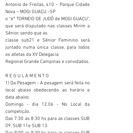
Antonio de Freitas, 410 – Parque Cidade 
Nova – MOGI GUAÇU –SP
o “6º TORNEIO DE JUDÔ de MOGI GUAÇU”, 
que será disputado nas classes Mirim a 
Sênior, sendo que as
classe sub21 e Sênior Feminino será 
juntado numa única classe, para todos 
os atletas da XV Delegacia
Regional Grande Campinas e convidados.  
R E G U L A M E N T O 
1) Da Pesagem - A pesagem será feita no 
local abaixo obedecendo ao horário e 
data abaixo:
Domingo - dia 12.06 - No Local da 
competição.
Das 7:30 as 8:30 hs para as classes SUB 
09, SUB 11e SUB 13.