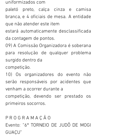
uniformizados com
paletó preto, calça cinza e camisa 
branca, e 4 oficiais de mesa. A entidade 
que não atender este item
estará automaticamente desclassificada 
da contagem de pontos.  
09) A Comissão Organizadora é soberana 
para resolução de qualquer problema 
surgido dentro da
competição. 
10) Os organizadores do evento não 
serão responsáveis por acidentes que 
venham a ocorrer durante a
competição, devendo ser prestado os 
primeiros socorros. 
P R O G R A M A Ç Ã O 
Evento: “6º TORNEIO DE JUDÔ DE MOGI 
GUAÇU”