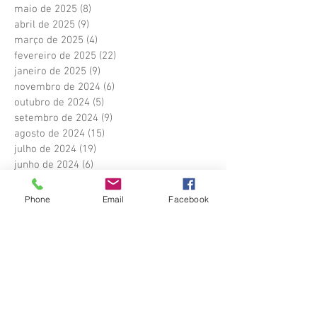
maio de 2025
(8)
8 posts
abril de 2025
(9)
9 posts
março de 2025
(4)
4 posts
fevereiro de 2025
(22)
22 posts
janeiro de 2025
(9)
9 posts
novembro de 2024
(6)
6 posts
outubro de 2024
(5)
5 posts
setembro de 2024
(9)
9 posts
agosto de 2024
(15)
15 posts
julho de 2024
(19)
19 posts
junho de 2024
(6)
6 posts
maio de 2024
(8)
8 posts
abril de 2024
(6)
6 posts
Phone
Email
Facebook
março de 2024
(9)
9 posts
fevereiro de 2024
(10)
10 posts
janeiro de 2024
(10)
10 posts
dezembro de 2023
(3)
3 posts
novembro de 2023
(1)
1 post
outubro de 2023
(14)
14 posts
setembro de 2023
(23)
23 posts