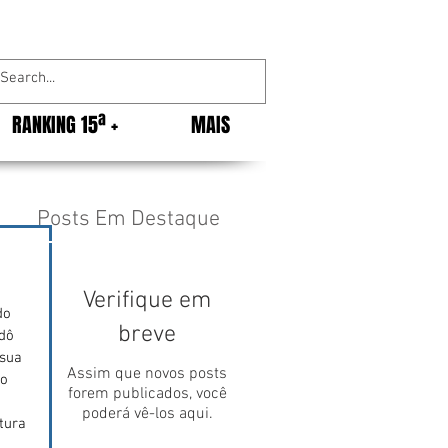
RANKING 15ª +
MAIS
Posts Em Destaque
Verifique em
do 
breve
dô 
sua 
Assim que novos posts
o 
forem publicados, você
poderá vê-los aqui.
tura 