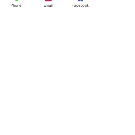
2026
Phone
Email
Facebook
Vídeos do Módulo de Nage-no-kata
15ª 2026
Brinde do Torneio do judô vila
Josefina 2026